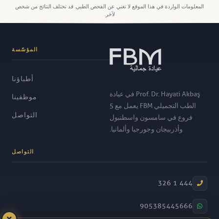
المعلومات الواردة في هذا الموقع لا تغني عن الفحص الطبي. قد تختلف النتائج من شخص
لآخر.
المؤسّسة
أطباؤنا
Prof. Dr. Hayati Akbaş في عيادة
موظفينا
الطب التجميلي FBM يعمل مع 5
التواصل
فروع في سامسون واسطنبول
وأذربيجان وجورجيا وألمانيا.
التواصل
444 1 326
905385445666