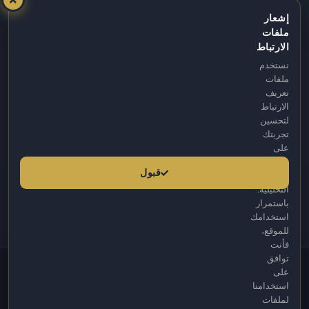
info@fbm.com.tr
إشعار
ملفات
08:30 – 17:30
الارتباط
نستخدم
Atakum / Samsun
ملفات
تعريف
الارتباط
لتحسين
تجربتك
على
موقعنا
قبول
وللأغراض
التحليلية.
باستمرار
استخدامك
للموقع،
فأنت
توافق
© 2026 FBM. جميع الحقوق محفوظة. يتم توفير المحتوى من قبل FBM (R).
على
المواد على هذا الموقع هي لأغراض إعلامية فقط، ولا ينبغي استخدامها لأغراض
استخدامنا
التشخيص والعلاج. استشر أطباءنا لجميع المشاكل الصحية.
لملفات
تم آخر تحديث لهذا الموقع في 26.02.2026 الساعة 11:55.