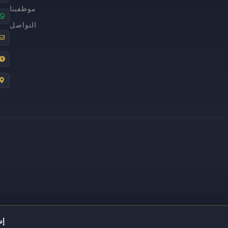
موظفينا
التواصل
إش