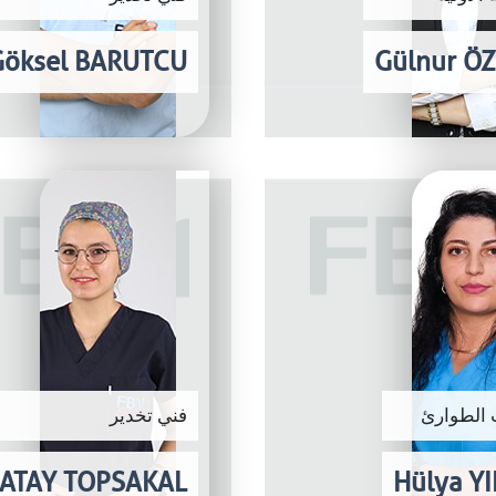
Göksel BARUTCU
Gülnur Ö
الطوارئ
فني تخدير
n ATAY TOPSAKAL
Hülya Y