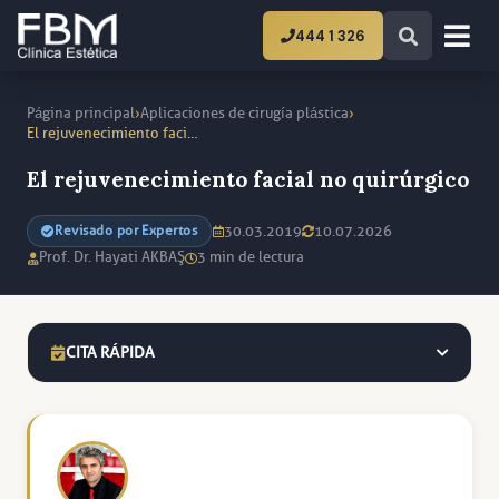
444 1 326
›
›
Página principal
Aplicaciones de cirugía plástica
El rejuvenecimiento facial no quirúrgico
El rejuvenecimiento facial no quirúrgico
30.03.2019
10.07.2026
Revisado por Expertos
Prof. Dr. Hayati AKBAŞ
3 min de lectura
CITA RÁPIDA