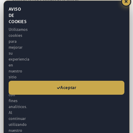
bajando la voz o apartando la mirada....
AVISO
Prof. Dr. Hayati AKBAŞ
DE
COOKIES
Utilizamos
cookies
para
mejorar
su
experiencia
en
nuestro
sitio
web
Aceptar
y
con
fines
Cirugía de nariz
analíticos.
La nariz ocupa el centro exacto del rostro y es una de las
Al
primeras cosas que uno nota al...
continuar
Prof. Dr. Hayati AKBAŞ
utilizando
nuestro