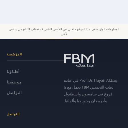
المعلومات الواردة في هذا الموقع لا تغني عن الفحص الطبي. قد تختلف النتائج من شخص
لآخر.
المؤسّسة
أطباؤنا
Prof. Dr. Hayati Akbaş في عيادة
موظفينا
الطب التجميلي FBM يعمل مع 5
التواصل
فروع في سامسون واسطنبول
وأذربيجان وجورجيا وألمانيا.
التواصل