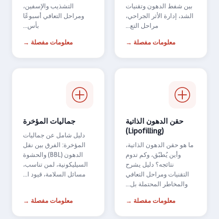
بين شفط الدهون وتقنيات
التشذيب والإسفين،
الشد، إدارة الأثر الجراحي،
ومراحل التعافي أسبوعًا
مراحل التع...
بأس...
معلومات مفصلة →
معلومات مفصلة →
حقن الدهون الذاتية
جماليات المؤخرة
(Lipofilling)
دليل شامل عن جماليات
ما هو حقن الدهون الذاتية،
المؤخرة: الفرق بين نقل
وأين يُطبّق، وكم تدوم
الدهون (BBL) والحشوة
نتائجه؟ دليل يشرح
السيليكونية، لمن تناسب،
التقنيات ومراحل التعافي
مسائل السلامة، قيود ا...
والمخاطر المحتملة بل...
معلومات مفصلة →
معلومات مفصلة →