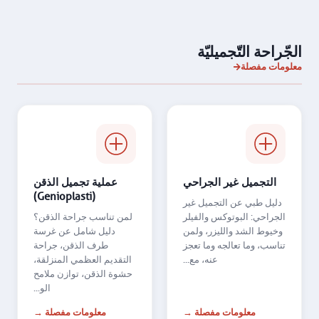
الجّراحة التّجميليّة
معلومات مفصلة
التجميل غير الجراحي
عملية تجميل الذقن
(Genioplasti)
دليل طبي عن التجميل غير
الجراحي: البوتوكس والفيلر
لمن تناسب جراحة الذقن؟
وخيوط الشد والليزر، ولمن
دليل شامل عن غرسة
تناسب، وما تعالجه وما تعجز
طرف الذقن، جراحة
عنه، مع...
التقديم العظمي المنزلقة،
حشوة الذقن، توازن ملامح
الو...
معلومات مفصلة →
معلومات مفصلة →