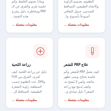
الطعوم، تصميم الزاوية
وماذا يحتوي الخليط، وكم
والاتجاه الطبيعي، التساقط
جلسة يلزم، والفرق عن الـ
الصدمي، جدول التعافي
PRP ومخاطره: دليل يشرح
أسبوعاً بأسبوع، وا...
هذه التقنية...
معلومات مفصلة →
معلومات مفصلة →
علاج PRP للشعر
زراعة اللحية
كيف يعمل PRP للشعر، وكم
دليل عن زراعة اللحية: كيف
جلسة يحتاج، ومتى تظهر
تُجرى، الفرق بين FUE
نتائجه، ولمن لا يُنصح به،
وDHI، عدد الطعوم حسب
وكيف يُدمج مع زراعة
المنطقة، زاوية الشعرة
الشعر؟ دليل صادق ي...
الطبيعية، التساقط ال...
معلومات مفصلة →
معلومات مفصلة →