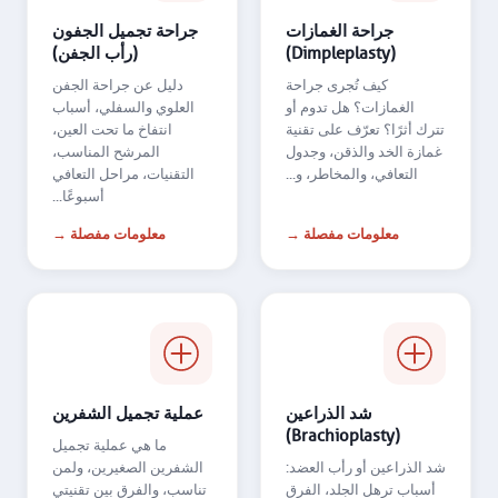
جراحة الغمازات
جراحة تجميل الجفون
(Dimpleplasty)
(رأب الجفن)
كيف تُجرى جراحة
دليل عن جراحة الجفن
الغمازات؟ هل تدوم أو
العلوي والسفلي، أسباب
تترك أثرًا؟ تعرّف على تقنية
انتفاخ ما تحت العين،
غمازة الخد والذقن، وجدول
المرشح المناسب،
التعافي، والمخاطر، و...
التقنيات، مراحل التعافي
أسبوعًا...
معلومات مفصلة →
معلومات مفصلة →
شد الذراعين
عملية تجميل الشفرين
(Brachioplasty)
ما هي عملية تجميل
شد الذراعين أو رأب العضد:
الشفرين الصغيرين، ولمن
أسباب ترهل الجلد، الفرق
تناسب، والفرق بين تقنيتي