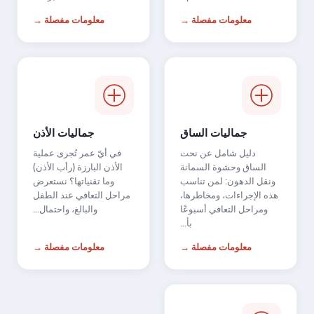
معلومات مفصلة →
معلومات مفصلة →
جماليات الساق
جماليات الأذن
دليل شامل عن نحت
في أيّ عمر تُجرى عملية
الساق وحشوة السمانة
الأذن البارزة (رأب الأذن)
ونقل الدهون: لمن تناسب
وما تقنياتها؟ نستعرض
هذه الإجراءات، ومخاطرها،
مراحل التعافي عند الطفل
ومراحل التعافي أسبوعًا
والبالغ، واحتمال...
بأ...
معلومات مفصلة →
معلومات مفصلة →