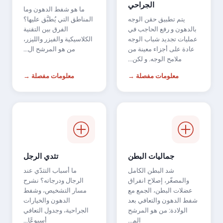
الجراحي
ما هو شفط الدهون وما
يتم تطبيق حقن الوجه
المناطق التي يُطبَّق عليها؟
بالدهون و رفع الحاجب في
الفرق بين التقنية
عمليات تجديد شباب الوجه
الكلاسيكية والفيزر والليزر،
عادة على أجزاء معينة من
من هو المرشح ال...
ملامح الوجه. و لكن...
معلومات مفصلة →
معلومات مفصلة →
جماليات البطن
تثدي الرجل
شد البطن الكامل
ما أسباب التثدّي عند
والمصغّر، إصلاح انفراق
الرجال ودرجاته؟ نشرح
عضلات البطن، الجمع مع
مسار التشخيص، وشفط
شفط الدهون والتعافي بعد
الدهون والخيارات
الولادة: من هو المرشح
الجراحية، وجدول التعافي
الم...
أسبوعًا...