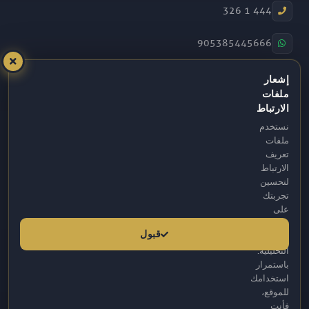
444 1 326
905385445666
info@fbm.com.tr
إشعار
ملفات
08:30 – 17:30
الارتباط
نستخدم
Atakum / Samsun
ملفات
تعريف
الارتباط
لتحسين
تجربتك
على
موقعنا
قبول
وللأغراض
التحليلية.
باستمرار
استخدامك
للموقع،
فأنت